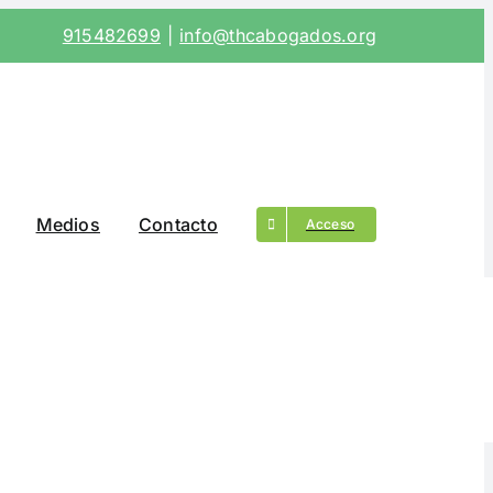
915482699
|
info@thcabogados.org
Medios
Contacto
Acceso