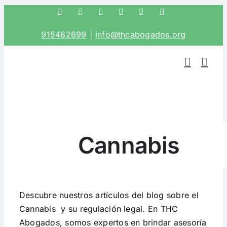
Saltar
Facebook
Twitter
Instagram
LinkedIn
Correo
Phone
electrónico
al
915482699
|
info@thcabogados.org
contenido
Cannabis
Descubre nuestros artículos del blog sobre el
Cannabis y su regulación legal. En THC
Abogados, somos expertos en brindar asesoría