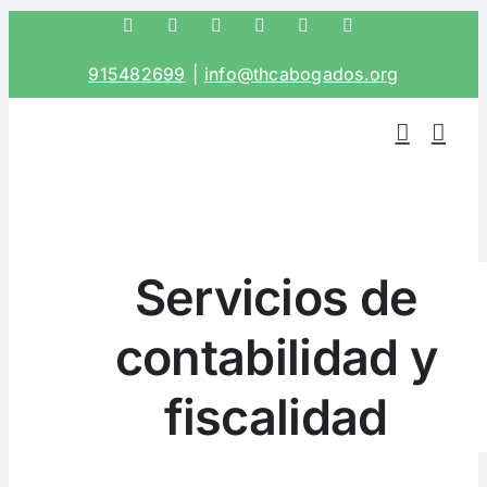
Saltar
Facebook
Twitter
Instagram
LinkedIn
Correo
Phone
electrónico
al
915482699
|
info@thcabogados.org
contenido
Servicios de
contabilidad y
fiscalidad