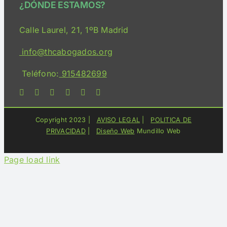
¿DÓNDE ESTAMOS?
Consulta Online
Calle Laurel, 21, 1ºB Madrid
Servicios
info@thcabogados.org
Teléfono:
915482699
Bloguimary
Medios
Copyright 2023 |
AVISO LEGAL
|
POLITICA DE
PRIVACIDAD
|
Diseño Web
Mundillo Web
Contacto
Page load link
Acceso