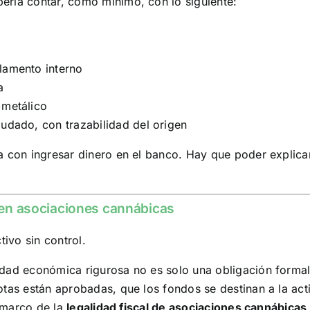
ería contar, como mínimo, con lo siguiente:
lamento interno
a
 metálico
audado, con trazabilidad del origen
a con ingresar dinero en el banco. Hay que poder explica
l en asociaciones cannábicas
tivo sin control.
dad económica rigurosa no es solo una obligación formal:
tas están aprobadas, que los fondos se destinan a la acti
l marco de la
legalidad fiscal de asociaciones cannábicas