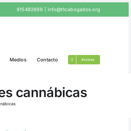
915482699
|
info@thcabogados.org
Medios
Contacto
Acceso
nes cannábicas
nnábicas