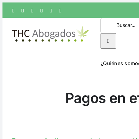
Saltar
Facebook
Twitter
Instagram
LinkedIn
Correo
Phone
al
electrónico
Buscar:
contenido
¿Quiénes somo
Pagos en e