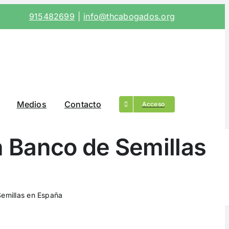
915482699
|
info@thcabogados.org
Medios
Contacto
Acceso
n Banco de Semillas
Semillas en España