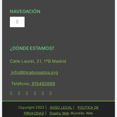
NAVEGACIÓN
Alternar
navegación
¿Quiénes somos?
¿DÓNDE ESTAMOS?
Consulta Online
Calle Laurel, 21, 1ºB Madrid
Servicios
info@thcabogados.org
Teléfono:
915482699
Bloguimary
Medios
Copyright 2023 |
AVISO LEGAL
|
POLITICA DE
PRIVACIDAD
|
Diseño Web
Mundillo Web