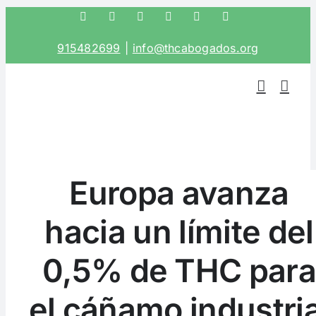
Saltar
Facebook
Twitter
Instagram
LinkedIn
Correo
Phone
electrónico
al
915482699
|
info@thcabogados.org
contenido
Europa avanza
hacia un límite del
0,5% de THC par
el cáñamo industria