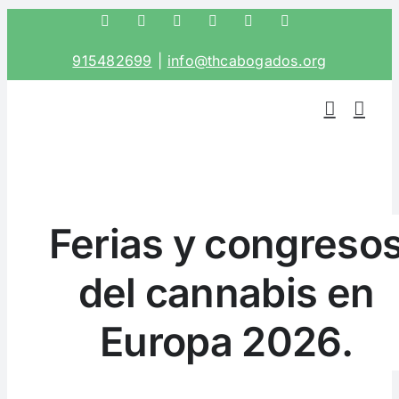
Saltar
Facebook
Twitter
Instagram
LinkedIn
Correo
Phone
electrónico
al
915482699
|
info@thcabogados.org
contenido
Ferias y congreso
del cannabis en
Europa 2026.