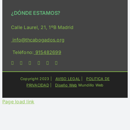
¿DÓNDE ESTAMOS?
Consulta Online
Calle Laurel, 21, 1ºB Madrid
Servicios
info@thcabogados.org
Teléfono:
915482699
Bloguimary
Medios
Copyright 2023 |
AVISO LEGAL
|
POLITICA DE
PRIVACIDAD
|
Diseño Web
Mundillo Web
Contacto
Page load link
Acceso