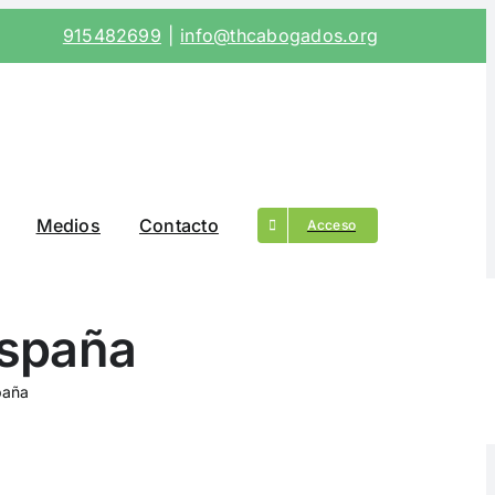
915482699
|
info@thcabogados.org
Medios
Contacto
Acceso
España
paña