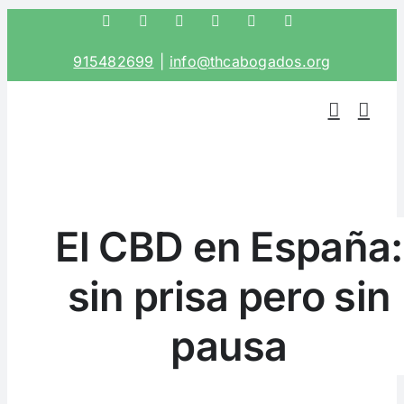
Saltar
Facebook
Twitter
Instagram
LinkedIn
Correo
Phone
electrónico
al
915482699
|
info@thcabogados.org
contenido
El CBD en España:
sin prisa pero sin
pausa