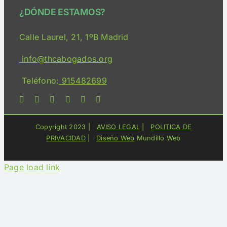
¿DÓNDE ESTAMOS?
Consulta Online
Calle Laurel, 21, 1ºB Madrid
Servicios
info@thcabogados.org
Teléfono:
915482699
Bloguimary
Medios
Copyright 2023 |
AVISO LEGAL
|
POLITICA DE
PRIVACIDAD
|
Diseño Web
Mundillo Web
Contacto
Page load link
Acceso