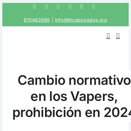
Saltar
Facebook
Twitter
Instagram
LinkedIn
Correo
Phone
electrónico
al
915482699
|
info@thcabogados.org
contenido
Cambio normativo
en los Vapers,
prohibición en 202