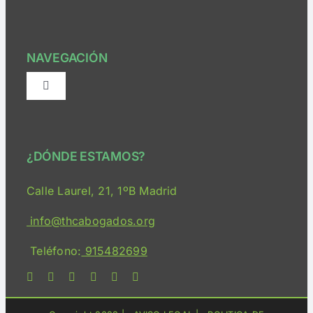
NAVEGACIÓN
Alternar
navegación
¿Quiénes somos?
¿DÓNDE ESTAMOS?
Consulta Online
Calle Laurel, 21, 1ºB Madrid
Servicios
info@thcabogados.org
Teléfono:
915482699
Bloguimary
Medios