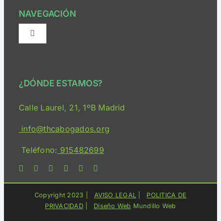
NAVEGACIÓN
Alternar
navegación
¿Quiénes somos?
¿DÓNDE ESTAMOS?
Consulta Online
Calle Laurel, 21, 1ºB Madrid
Servicios
info@thcabogados.org
Teléfono:
915482699
Bloguimary
Medios
Copyright 2023 |
AVISO LEGAL
|
POLITICA DE
PRIVACIDAD
|
Diseño Web
Mundillo Web