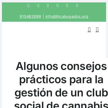
Saltar
Facebook
Twitter
Instagram
LinkedIn
Correo
Phone
electrónico
al
915482699
|
info@thcabogados.org
contenido
Algunos consejos
prácticos para la
gestión de un clu
social de cannabi